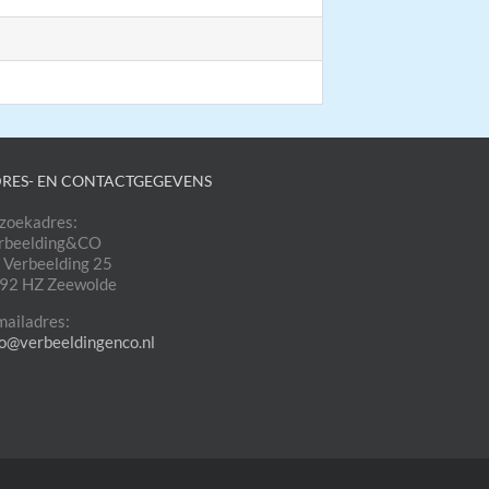
RES- EN CONTACTGEGEVENS
zoekadres:
rbeelding&CO
 Verbeelding 25
92 HZ Zeewolde
mailadres:
fo@verbeeldingenco.nl