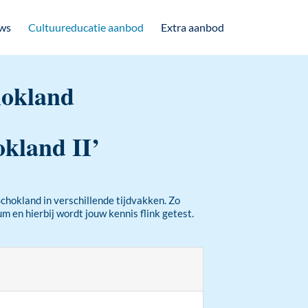
ws
Cultuureducatie aanbod
Extra aanbod
hokland
okland II’
Schokland in verschillende tijdvakken. Zo
 en hierbij wordt jouw kennis flink getest.