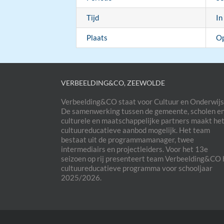
Tijd
In
Plaats
Op
VERBEELDING&CO, ZEEWOLDE
Verbeelding&CO staat voor Cultuur en Onderwijs
De samenwerking tussen de gemeente, scholen e
culturele en maatschappelijke partners maakt he
cultuureducatieve aanbod mogelijk. Het team
bestaat uit de programmamanager, twee
intermediairs en projectleiders. Voor het 13e
seizoen op rij presenteert team Verbeelding&CO 
cultuureducatieve programma voor schooljaar
2025/2026.