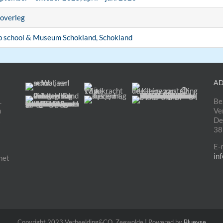
 overleg
 school & Museum Schokland, Schokland
AD
.
Be
n
Ve
t
De
38
E-
in
het
Copyright 2023 Verbeelding&CO, Zeewolde | Powered by
Blueyse